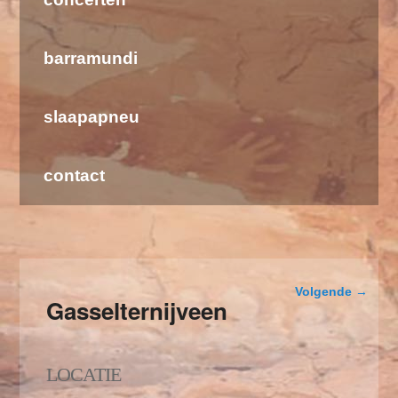
barramundi
slaapapneu
contact
Berichtnavigat
Volgende
→
Gasselternijveen
LOCATIE