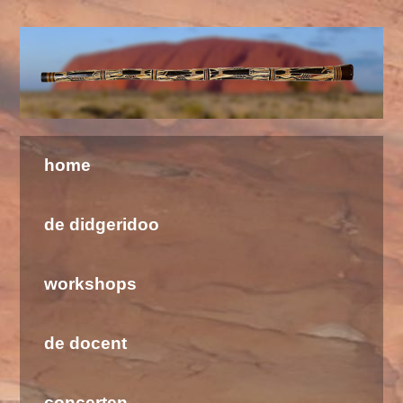
Welkom bij de Didgeridoo School & Barramundi
home
de didgeridoo
workshops
de docent
concerten