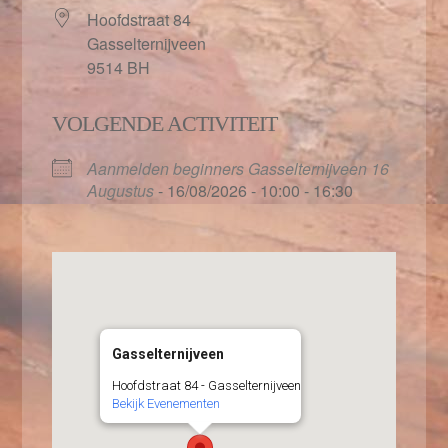
Hoofdstraat 84
Gasselternijveen
9514 BH
VOLGENDE ACTIVITEIT
Aanmelden beginners Gasselternijveen 16
Augustus
- 16/08/2026 - 10:00 - 16:30
Gasselternijveen
Hoofdstraat 84 - Gasselternijveen
Bekijk Evenementen