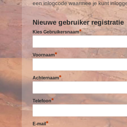
een inlogcode waarmee je kunt inlogge
Nieuwe gebruiker registratie
*
Kies Gebruikersnaam
*
Voornaam
*
Achternaam
*
Telefoon
*
E-mail