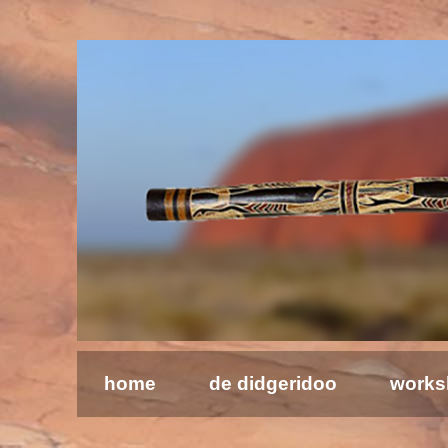
Welkom bij de Didgeridoo School & Barramundi
home
de didgeridoo
works