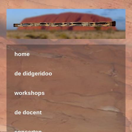
Welkom bij de Didgeridoo School & Barramundi
home
de didgeridoo
workshops
de docent
concerten